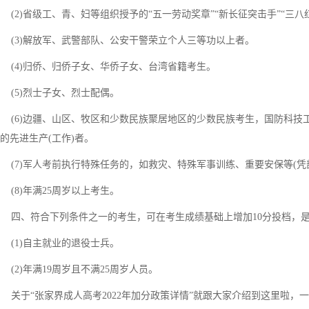
(2)省级工、青、妇等组织授予的“五一劳动奖章”“新长征突击手”“三八
(3)解放军、武警部队、公安干警荣立个人三等功以上者。
(4)归侨、归侨子女、华侨子女、台湾省籍考生。
(5)烈士子女、烈士配偶。
(6)边疆、山区、牧区和少数民族聚居地区的少数民族考生，国防科技
的先进生产(工作)者。
(7)军人考前执行特殊任务的，如救灾、特殊军事训练、重要安保等(凭
(8)年满25周岁以上考生。
四、符合下列条件之一的考生，可在考生成绩基础上增加10分投档，
(1)自主就业的退役士兵。
(2)年满19周岁且不满25周岁人员。
关于“张家界成人高考2022年加分政策详情”就跟大家介绍到这里啦，