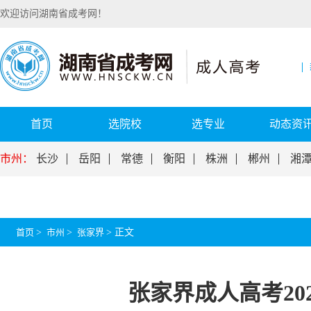
欢迎访问湖南省成考网！
首页
选院校
选专业
动态资
市州：
长沙
岳阳
常德
衡阳
株洲
郴州
湘
首页
>
市州
>
张家界
>
正文
张家界成人高考20