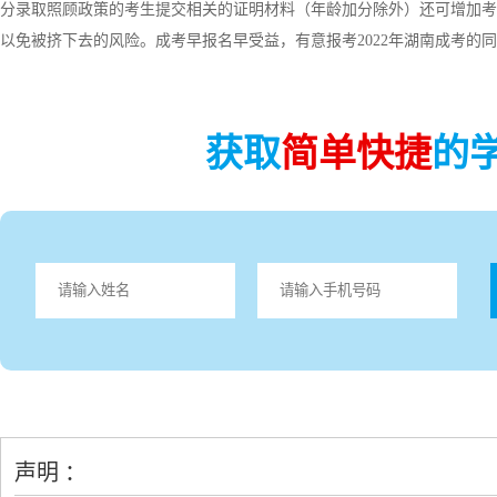
分录取照顾政策的考生提交相关的证明材料（年龄加分除外）还可增加考
以免被挤下去的风险。成考早报名早受益，有意报考2022年湖南成考的
获取
简单快捷
的
声明 ：