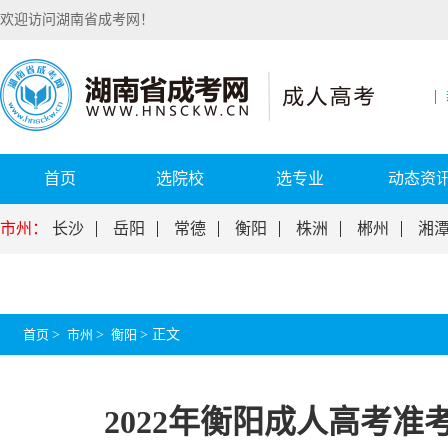
欢迎访问湖南省成考网！
首页
选院校
选专业
动态资
市州：
长沙
岳阳
常德
衡阳
株洲
郴州
湘
首页
>
市州
>
衡阳
>
正文
2022年衡阳成人高考