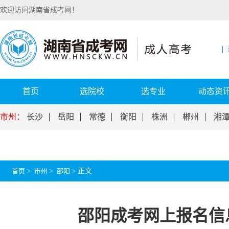
欢迎访问湖南省成考网！
首页
选院校
选专业
动态资
市州：
长沙
岳阳
常德
衡阳
株洲
郴州
湘
首页
>
市州
>
邵阳
>
正文
邵阳成考网上报名信