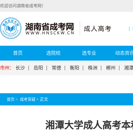
欢迎访问湖南省成考网！
首页
选院校
选专业
动态资
市州：
长沙
岳阳
常德
衡阳
株洲
郴州
湘
首页
>
成考答疑
>
正文
湘潭大学成人高考本