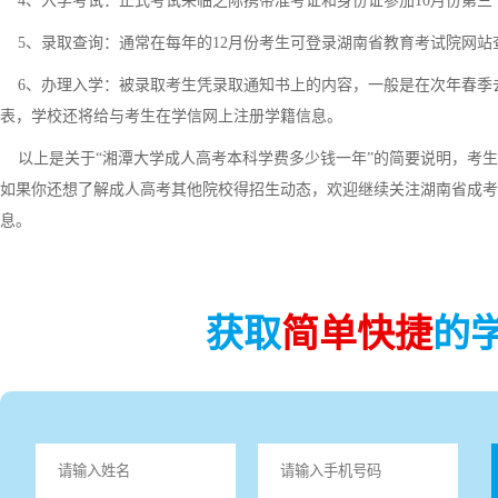
4、入学考试：正式考试来临之际携带准考证和身份证参加10月份第三
5、录取查询：通常在每年的12月份考生可登录湖南省教育考试院网站
6、办理入学：被录取考生凭录取通知书上的内容，一般是在次年春季
表，学校还将给与考生在学信网上注册学籍信息。
以上是关于“湘潭大学成人高考本科学费多少钱一年”的简要说明，考生
如果你还想了解成人高考其他院校得招生动态，欢迎继续关注湖南省成考
息。
获取
简单快捷
的