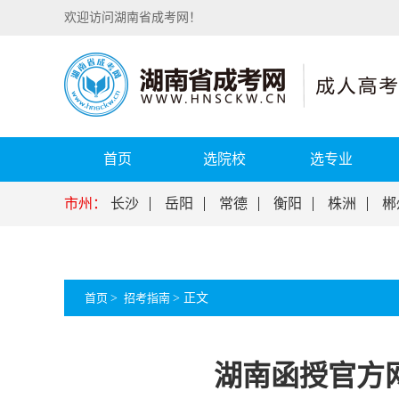
欢迎访问湖南省成考网！
首页
选院校
选专业
市州：
长沙
岳阳
常德
衡阳
株洲
郴
首页
>
招考指南
>
正文
湖南函授官方