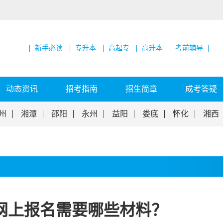
新手必读
专升本
高起专
高升本
考前辅导
动态资讯
招考指南
招生简章
成考答疑
州
湘潭
邵阳
永州
益阳
娄底
怀化
湘西
网上报名需要哪些材料？