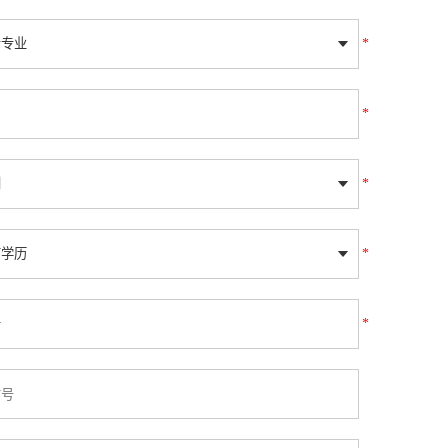
*
*
*
*
*