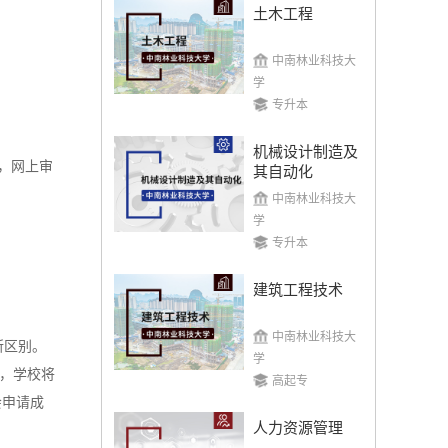
土木工程
中南林业科技大
学
专升本
机械设计制造及
，网上审
其自动化
中南林业科技大
学
专升本
建筑工程技术
中南林业科技大
所区别。
学
业，学校将
高起专
会申请成
人力资源管理