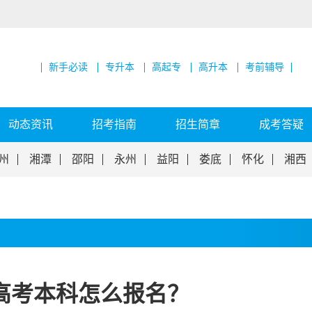
新手必读
专升本
高起专
高升本
考前辅导
动态资讯
招考指南
招生简章
成考答疑
州
湘潭
邵阳
永州
益阳
娄底
怀化
湘西
高考本科怎么报名？