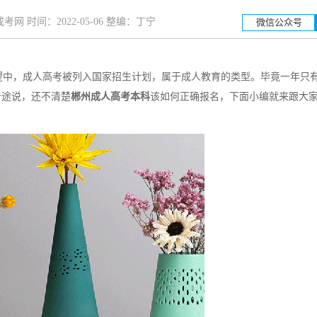
网 时间：2022-05-06 整编：丁宁
微信公众号
望中，成人高考被列入国家招生计划，属于成人教育的类型。毕竟一年只
湖南工业大学
湖南科
听途说，还不清楚
郴州成人高考本科
该如何正确报名，下面小编就来跟大
招生简章
立即报名
招生简章