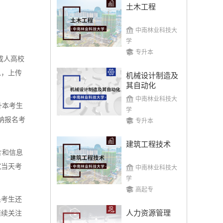
土木工程
中南林业科技大
学
专升本
成人高校
息，上传
机械设计制造及
其自动化
中南林业科技大
升本考生
学
纳报名考
专升本
建筑工程技术
片和信息
试当天考
中南林业科技大
学
高起专
果考生还
人力资源管理
继续关注