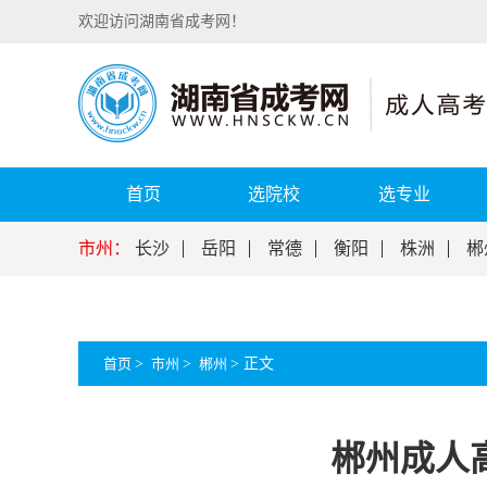
欢迎访问湖南省成考网！
首页
选院校
选专业
市州：
长沙
岳阳
常德
衡阳
株洲
郴
首页
>
市州
>
郴州
>
正文
郴州成人