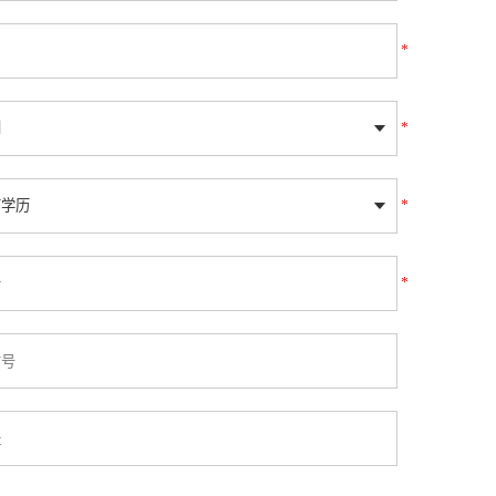
*
*
*
*