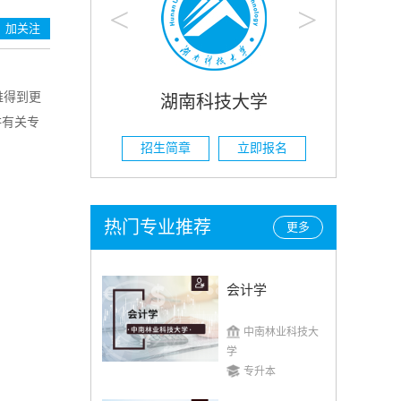
<
>
加关注
难得到更
湖南科技大学
湖南农业
讲有关专
招生简章
立即报名
招生简章
热门专业推荐
更多
会计学
中南林业科技大
学
专升本