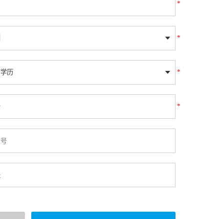
*
*
*
*