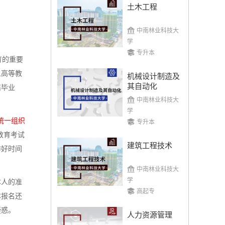
土木工程
中南林业科技大
学
专升本
育的重要
人高等教
机械设计制造及
其自动化
届毕业
中南林业科技大
学
统一组织
专升本
教育考试
建筑工程技术
排好时间
中南林业科技大
学
本人的准
高起专
本报名还
疑惑。
人力资源管理