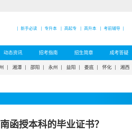
新手必读
专升本
高起专
高升本
考前辅导
动态资讯
招考指南
招生简章
成考答疑
州
湘潭
邵阳
永州
益阳
娄底
怀化
湘西
南函授本科的毕业证书？