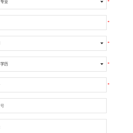
*
*
*
*
*