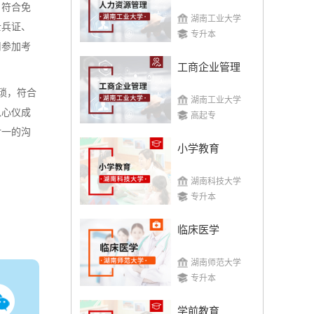
，符合免
湖南工业大学
士兵证、
专升本
用参加考
工商企业管理
琐，符合
湖南工业大学
入心仪成
高起专
对一的沟
小学教育
湖南科技大学
专升本
临床医学
湖南师范大学
专升本
学前教育