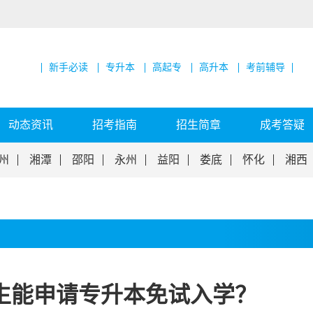
新手必读
专升本
高起专
高升本
考前辅导
动态资讯
招考指南
招生简章
成考答疑
州
湘潭
邵阳
永州
益阳
娄底
怀化
湘西
生能申请专升本免试入学？