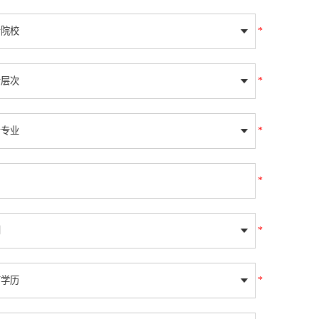
*
*
*
*
*
*