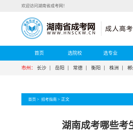
欢迎访问湖南省成考网！
首页
选院校
选专业
市州：
长沙
岳阳
常德
衡阳
株洲
郴
首页
>
招考指南
>
正文
湖南成考哪些考