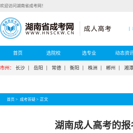
欢迎访问湖南省成考网！
首页
选院校
选专业
动态资
市州：
长沙
岳阳
常德
衡阳
株洲
郴州
湘
首页
>
成考答疑
>
正文
湖南成人高考的报