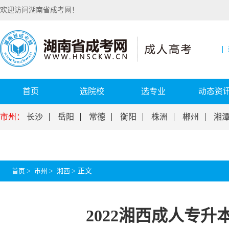
欢迎访问湖南省成考网！
首页
选院校
选专业
动态资
市州：
长沙
岳阳
常德
衡阳
株洲
郴州
湘
首页
>
市州
>
湘西
>
正文
2022湘西成人专