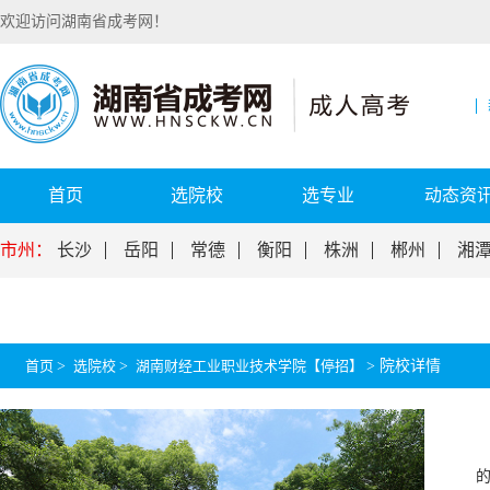
欢迎访问湖南省成考网！
首页
选院校
选专业
动态资
市州：
长沙
岳阳
常德
衡阳
株洲
郴州
湘
首页
>
选院校
>
湖南财经工业职业技术学院【停招】
>
院校详情
的