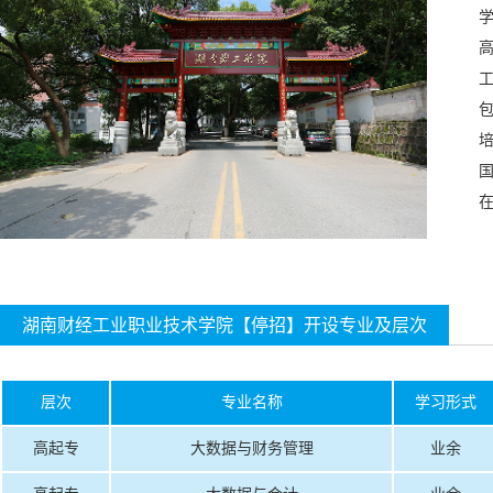
国
在
湖南财经工业职业技术学院【停招】开设专业及层次
层次
专业名称
学习形式
高起专
大数据与财务管理
业余