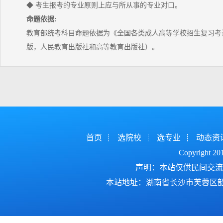
◆ 考生报考的专业原则上应与所从事的专业对口。
命题依据:
教育部统考科目命题依据为《全国各类成人高等学校招生复习考试
版，人民教育出版社和高等教育出版社）。
首页
选院校
选专业
动态资
Copyright 2
声明：本站仅供民间交流
本站地址：湖南省长沙市芙蓉区韶山北路