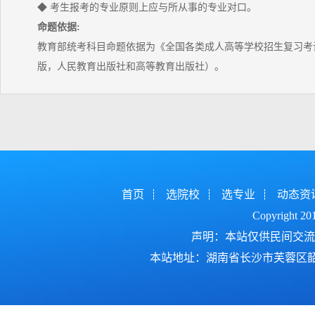
◆ 考生报考的专业原则上应与所从事的专业对口。
命题依据:
教育部统考科目命题依据为《全国各类成人高等学校招生复习考试
版，人民教育出版社和高等教育出版社）。
首页
选院校
选专业
动态资
Copyright 2
声明：本站仅供民间交流
本站地址：湖南省长沙市芙蓉区韶山北路